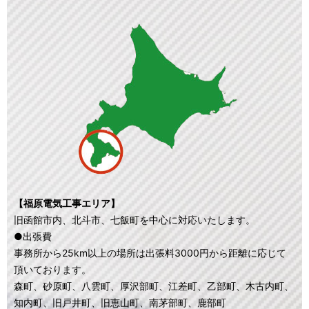
【福原電気工事エリア】
旧函館市内、北斗市、七飯町を中心に対応いたします。
●出張費
事務所から25km以上の場所は出張料3000円から距離に応じて
頂いております。
森町、砂原町、八雲町、厚沢部町、江差町、乙部町、木古内町、
知内町、旧戸井町、旧恵山町、南茅部町、鹿部町