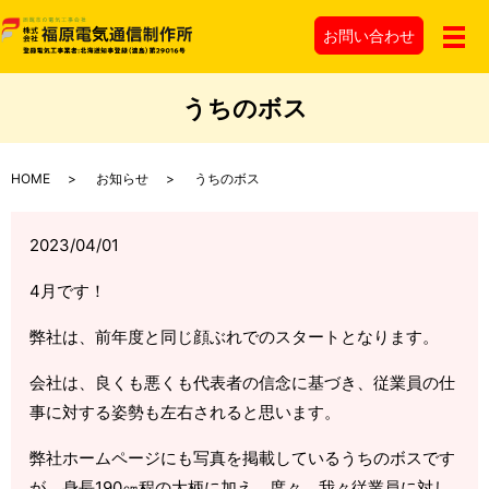
お問い
合わせ
メ
うちのボス
HOME
お知らせ
うちのボス
2023/04/01
4月です！
弊社は、前年度と同じ顔ぶれでのスタートとなります。
会社は、良くも悪くも代表者の信念に基づき、従業員の仕
事に対する姿勢も左右されると思います。
弊社ホームページにも写真を掲載しているうちのボスです
が、身長190㎝程の大柄に加え、度々、我々従業員に対し